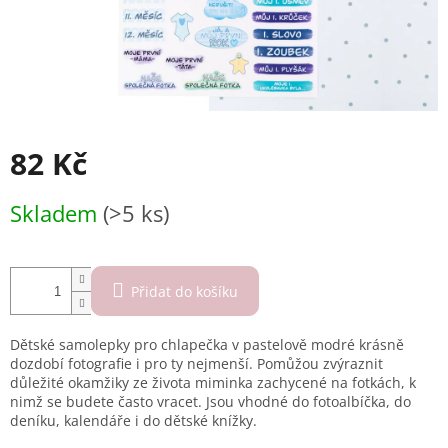
82 Kč
Měrná
Skladem
(>5 ks)
cena:
Přidat do košíku
Dětské
samolepky pro chlapečka
v pastelově modré krásně
dozdobí fotografie
i pro ty nejmenší. Pomůžou zvýraznit
důležité okamžiky ze života miminka zachycené na fotkách, k
nimž se budete často vracet. Jsou
vhodné do foto
albíčka
, do
deníku, kalendáře i do dětské knížky.