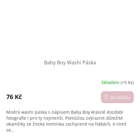
Baby Boy Washi Páska
Skladem
(>5 ks)
Průměrné
hodnocení
produktu
76 Kč
Do košíku
je
4,9
Modrá washi páska s nápisem Baby Boy krásně dozdobí
z
fotografie i pro ty nejmenší. Pomůžou zvýraznit důležité
5
okamžiky ze života miminka zachycené na fotkách, k nimž
hvězdiček.
se...