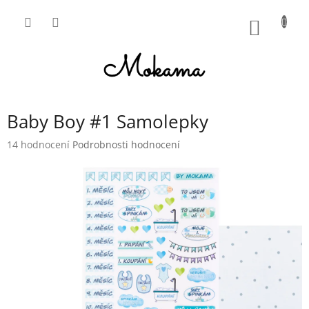
Přejít
na
NÁKUP
obsah
KOŠÍK
Baby Boy #1 Samolepky
Průměrné
14 hodnocení
Podrobnosti hodnocení
hodnocení
produktu
je
4,6
z
5
hvězdiček.