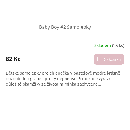
Baby Boy #2 Samolepky
Skladem
(>5 ks)
Průměrné
hodnocení
produktu
82 Kč
Do košíku
je
4,7
Dětské samolepky pro chlapečka v pastelově modré krásně
z
dozdobí fotografie i pro ty nejmenší. Pomůžou zvýraznit
5
důležité okamžiky ze života miminka zachycené...
hvězdiček.