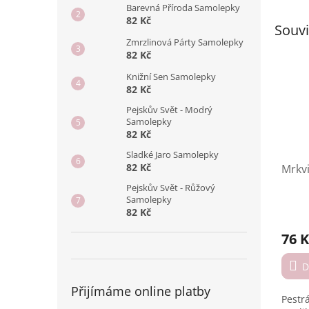
Barevná Příroda Samolepky
82 Kč
Souvi
Zmrzlinová Párty Samolepky
82 Kč
Knižní Sen Samolepky
82 Kč
Pejskův Svět - Modrý
Samolepky
82 Kč
Sladké Jaro Samolepky
82 Kč
Mrkv
Pejskův Svět - Růžový
Samolepky
82 Kč
Prům
hodno
76 K
produ
je
4,5
D
z
Přijímáme online platby
5
Pestr
hvězd