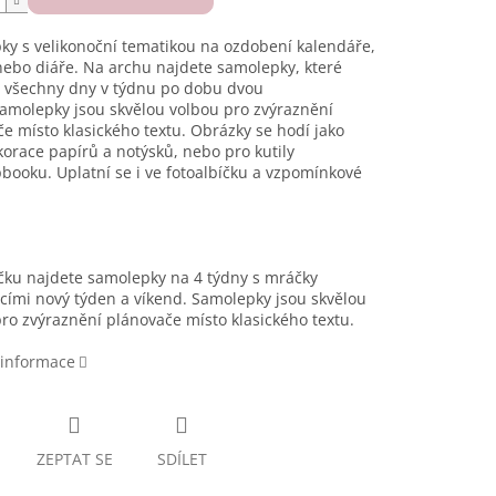
ky s velikonoční tematikou na ozdobení
kalendáře,
ebo diáře. Na archu najdete samolepky, které
í všechny dny v týdnu po dobu dvou
amolepky jsou skvělou volbou pro zvýraznění
e místo klasického textu.
Obr
ázky
se hodí
jako
korace papírů a notýsků, nebo pro kutily
pbooku
. Uplatní se i ve fot
o
albíčku
a vzpomínkové
čku najdete samolepky na 4 týdny s mráčky
cími nový týden a víkend. Samolepky jsou skvělou
ro zvýraznění plánovače místo klasického textu.
 informace
ZEPTAT SE
SDÍLET