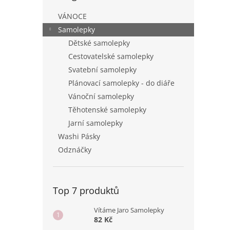
n
e
VÁNOCE
l
Samolepky
Dětské samolepky
Cestovatelské samolepky
Svatební samolepky
Plánovací samolepky - do diáře
Vánoční samolepky
Těhotenské samolepky
Jarní samolepky
Washi Pásky
Odznáčky
Top 7 produktů
Vítáme Jaro Samolepky
82 Kč