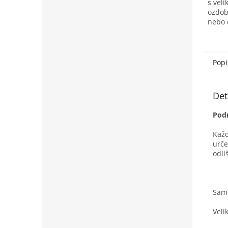
s vel
ozdob
nebo 
hodí 
papír
kutily.
Popi
Det
Pod
Každ
urče
odli
Samo
Veli