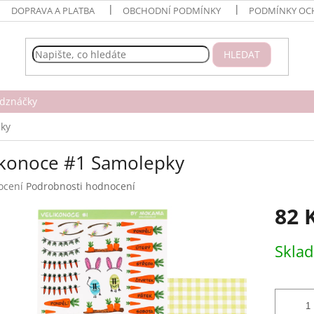
DOPRAVA A PLATBA
OBCHODNÍ PODMÍNKY
PODMÍNKY OC
HLEDAT
dznáčky
pky
ikonoce #1 Samolepky
né
ocení
Podrobnosti hodnocení
ení
82 
tu
Měrná
Skla
cena:
ek.