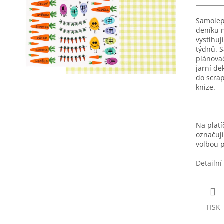
Samolep
deníku n
vystihuj
týdnů.
S
plánovač
jarní de
do
scra
knize.
Na platí
označují
volbou p
Detailní
TISK