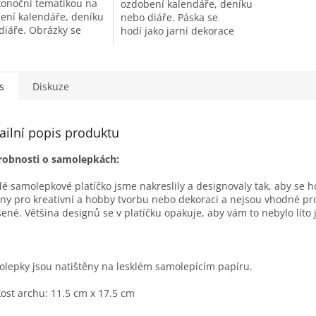
ikonoční tematikou na
ozdobení kalendáře, deníku
ení kalendáře, deníku
nebo diáře. Páska se
diáře. Obrázky se
hodí jako jarní dekorace
jako jarní dekorace
papírů a notýsků, nebo pro
ů a notýsků, nebo pro
kutily do scrapbooku.
..
Uplatní se i...
s
Diskuze
ailní popis produktu
robnosti o samolepkách:
é samolepkové platíčko jsme nakreslily a designovaly tak, aby se 
ny pro kreativní a hobby tvorbu nebo dekoraci a nejsou vhodné pro 
šené. Většina designů se v platíčku opakuje, aby vám to nebylo líto j
lepky jsou natištěny na lesklém samolepícím papíru.
kost archu: 11.5 cm x 17.5 cm