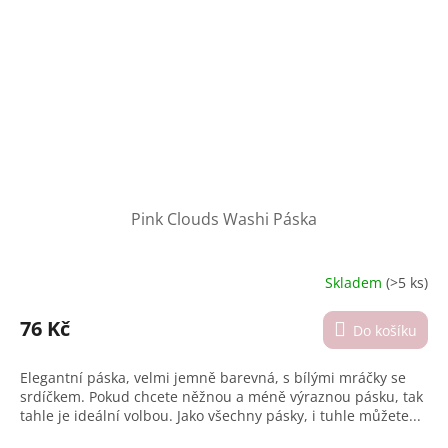
Pink Clouds Washi Páska
Skladem
(>5 ks)
Průměrné
hodnocení
produktu
76 Kč
Do košíku
je
5,0
Elegantní páska, velmi jemně barevná, s bílými mráčky se
z
srdíčkem. Pokud chcete něžnou a méně výraznou pásku, tak
5
tahle je ideální volbou. Jako všechny pásky, i tuhle můžete...
hvězdiček.