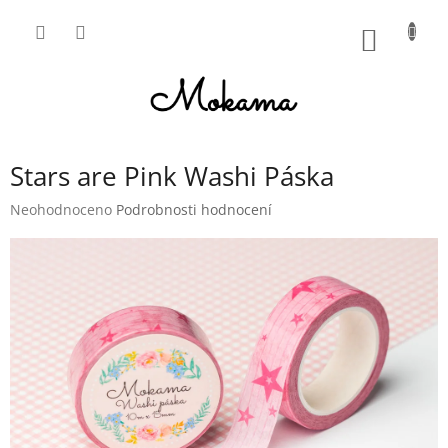
Přejít
na
NÁKUP
obsah
KOŠÍK
Stars are Pink Washi Páska
Průměrné
Neohodnoceno
Podrobnosti hodnocení
hodnocení
produktu
je
0,0
z
5
hvězdiček.