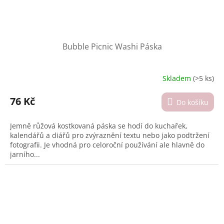
Bubble Picnic Washi Páska
Skladem
(>5 ks)
Průměrné
hodnocení
produktu
76 Kč
Do košíku
je
5,0
Jemně růžová kostkovaná páska se hodí do kuchařek,
z
kalendářů a diářů pro zvýraznění textu nebo jako podtržení
5
fotografii. Je vhodná pro celoroční používání ale hlavně do
hvězdiček.
jarního...