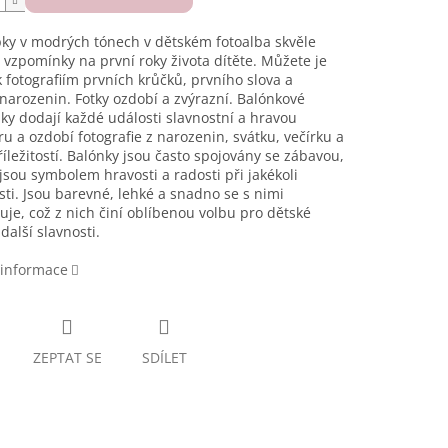
ky v modrých tónech v dětském fotoalba skvěle
 vzpomínky na první roky života dítěte. Můžete je
k fotografiím prvních krůčků, prvního slova a
narozenin. Fotky ozdobí a zvýrazní. Balónkové
y dodají každé události slavnostní a hravou
u a ozdobí fotografie z narozenin, svátku, večírku a
říležitostí. Balónky jsou často spojovány se zábavou,
jsou symbolem hravosti a radosti při jakékoli
osti. Jsou barevné, lehké a snadno se s nimi
je, což z nich činí oblíbenou volbu pro dětské
 další slavnosti.
 informace
ZEPTAT SE
SDÍLET