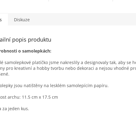
ou zvýraznit důležité
Pomůžou zvýraznit důležité
života dí
iky ze života miminka
okamžiky ze života miminka
vzorech a
cené...
zachycené...
skvěle dop
s
Diskuze
ailní popis produktu
robnosti o samolepkách:
é samolepkové platíčko jsme nakreslily a designovaly tak, aby se 
ny pro kreativní a hobby tvorbu nebo dekoraci a nejsou vhodné pro 
šené.
lepky jsou natištěny na lesklém samolepícím papíru.
kost archu: 11.5 cm x 17.5 cm
 za jeden kus.