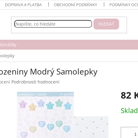
DOPRAVA A PLATBA
OBCHODNÍ PODMÍNKY
PODMÍNKY OC
HLEDAT
dznáčky
molepky
ozeniny Modrý Samolepky
né
ocení
Podrobnosti hodnocení
ení
82 
tu
Měrná
Skla
cena:
ek.