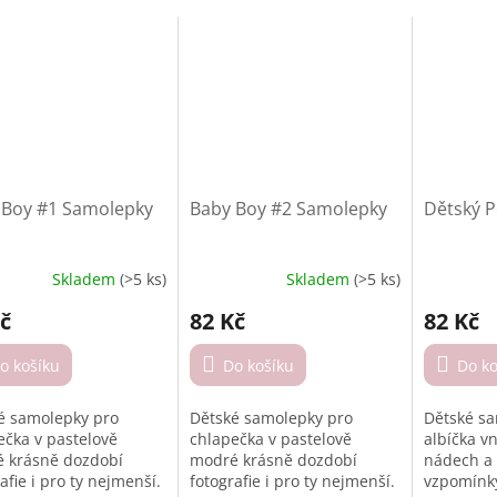
 Boy #1 Samolepky
Baby Boy #2 Samolepky
Dětský P
Skladem
(>5 ks)
Skladem
(>5 ks)
ěrné
Průměrné
Průměrné
cení
hodnocení
hodnocen
č
82 Kč
82 Kč
ktu
produktu
produktu
je
je
o košíku
4,7
Do košíku
3,5
Do ko
z
z
5
5
é samolepky pro
Dětské samolepky pro
Dětské s
iček.
hvězdiček.
hvězdiček
ečka v pastelově
chlapečka v pastelově
albíčka v
 krásně dozdobí
modré krásně dozdobí
nádech a
afie i pro ty nejmenší.
fotografie i pro ty nejmenší.
vzpomínky