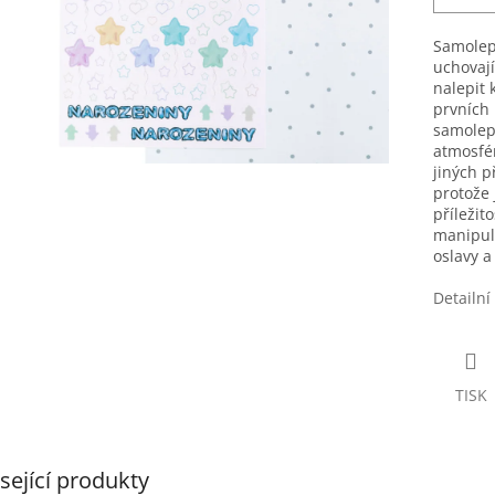
Samolep
uchovají
nalepit 
prvních 
samolepk
atmosfér
jiných p
protože 
příležit
manipulu
oslavy a
Detailní
TISK
sející produkty