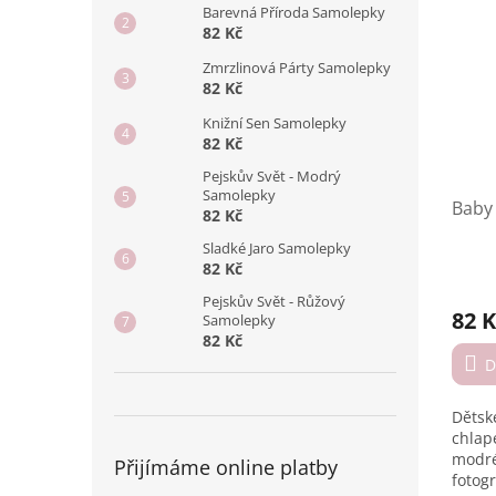
Barevná Příroda Samolepky
82 Kč
Zmrzlinová Párty Samolepky
82 Kč
Knižní Sen Samolepky
82 Kč
Pejskův Svět - Modrý
Samolepky
Baby
82 Kč
Sladké Jaro Samolepky
82 Kč
Prům
hodno
Pejskův Svět - Růžový
82 K
Samolepky
produ
82 Kč
je
4,6
D
z
5
Dětsk
hvězd
chlap
modré
Přijímáme online platby
fotogr