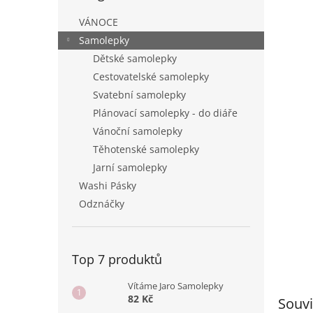
n
e
VÁNOCE
l
Samolepky
Dětské samolepky
Cestovatelské samolepky
Svatební samolepky
Plánovací samolepky - do diáře
Vánoční samolepky
Těhotenské samolepky
Jarní samolepky
Washi Pásky
Odznáčky
Top 7 produktů
Vítáme Jaro Samolepky
82 Kč
Souvi