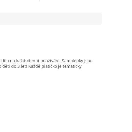
těte. Jsou v mnoha
fotoalbíčka, narozeninového
 motivech, kterými
přáníčka nebo pro
lníte stránky...
rozjasnění školního sešitu...
hodilo na každodenní používání. Samolepky jsou
děti do 3 let! Každé platíčko je tematicky