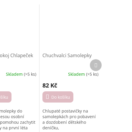
okoj Chlapeček
Chuchvalci Samolepky
Další
produkt
Skladem
(>5 ks)
Skladem
(>5 ks)
Průměrné
í
hodnocení
82 Kč
produktu
je
šíku
4,8
Do košíku
z
5
amolepky do
Chlupaté postavičky na
.
hvězdiček.
nesou osobní
samolepkách pro pobavení
 pomohou zachytit
a dozdobení dětského
 na první léta
deníčku,