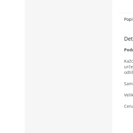
Pomůž
okamž
zachy
Popi
Det
Pod
Každ
urče
odli
Samo
Veli
Cena