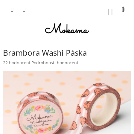
Přejít
na
NÁKUP
obsah
KOŠÍK
Brambora Washi Páska
Průměrné
22 hodnocení
Podrobnosti hodnocení
hodnocení
produktu
je
4,8
z
5
hvězdiček.