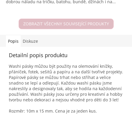
dobrou náladu na tričku, batohu, bundě, džínách i na...
hvězdiček.
ZOBRAZIT VŠECHNY SOUVISEJÍCÍ PRODUKTY
Popis
Diskuze
Detailní popis produktu
Washi pásky můžou být použity na olemování knížky,
přáníček, fotek, sešitů a papíru a na další tvořivé projekty.
Papírové pásky se můžou trhat nebo stříhat a velice
snadno se lepí a odlepují. Každou washi pásku jsme
nakreslily a designovaly tak, aby se hodila na každodenní
používání. Washi pásky jsou určeny pro kreativní a hobby
tvorbu nebo dekoraci a nejsou vhodné pro děti do 3 let!
Rozměr: 10m x 15 mm. Cena je za jeden kus.