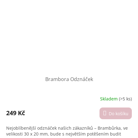
Brambora Odznáček
Skladem
(>5 ks)
Průměrné
hodnocení
produktu
249 Kč
Do košíku
je
4,3
Nejoblíbenější odznáček našich zákazníků – Brambůrka, ve
z
velikosti 30 x 20 mm, bude s největším potěšením budit
5