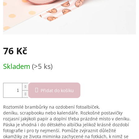
76 Kč
Měrná
Skladem
(>5 ks)
cena:
Přidat do košíku
Roztomilé
brambůrky
na ozdobení foto
albíček
,
deníku,
scrapbooku
nebo kalendáře. Rozkošné postavičky
rozjasní jakýkoli papír a doplní třeba prázdné místo v deníku.
Páska je vhodná i do dětského albíčka jelikož krásně dozdobí
fotografie i pro ty nejmenší. Pomůže zvýraznit důležité
okamžiky ze života miminka zachycené na fotkách, k nimž se