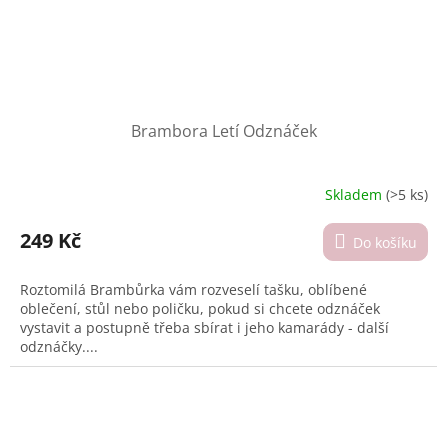
Brambora Letí Odznáček
Skladem
(>5 ks)
Průměrné
hodnocení
produktu
249 Kč
Do košíku
je
4,5
Roztomilá Brambůrka vám rozveselí tašku, oblíbené
z
oblečení, stůl nebo poličku, pokud si chcete odznáček
5
vystavit a postupně třeba sbírat i jeho kamarády - další
hvězdiček.
odznáčky....